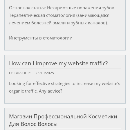
Основная статья: Некариозные поражения зубов
Терапевтическая стоматология (занимающаяся
лечением болезней эмали и зубных каналов).
Инструменты в стоматологии
How can I improve my website traffic?
OSCARSOUPS
25/10/2025
Looking for effective strategies to increase my website's
organic traffic. Any advice?
Магазин Профессиональной Косметики
Для Волос Волосы