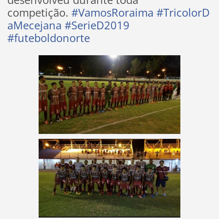
competição.
#VamosRoraima
#TricolorD
aMecejana
#SerieD2019
#futeboldonorte