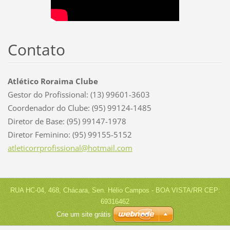
Contato
Atlético Roraima Clube
Gestor do Profissional: (13) 99601-3603
Coordenador do Clube: (95) 99124-1485
Diretor de Base: (95) 99147-1978
Diretor Feminino: (95) 99155-5152
atletico
rrprofis
sional@h
otmail.c
om
RUA HC-04, 468, Chácara, Sen. Hélio Campos - BOA VISTA/RR CEP:
69316462
Crie um site grátis