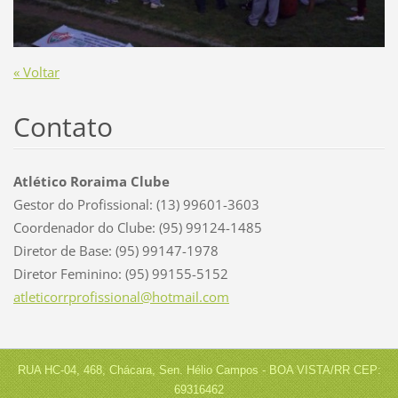
« Voltar
Contato
Atlético Roraima Clube
Gestor do Profissional: (13) 99601-3603
Coordenador do Clube: (95) 99124-1485
Diretor de Base: (95) 99147-1978
Diretor Feminino: (95) 99155-5152
atletico
rrprofis
sional@h
otmail.c
om
RUA HC-04, 468, Chácara, Sen. Hélio Campos - BOA VISTA/RR CEP:
69316462